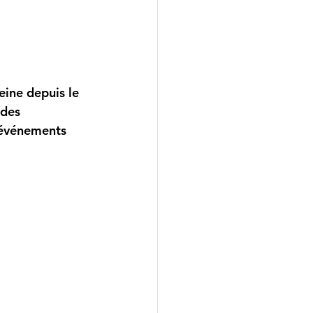
eine depuis le 
ades 
 événements 