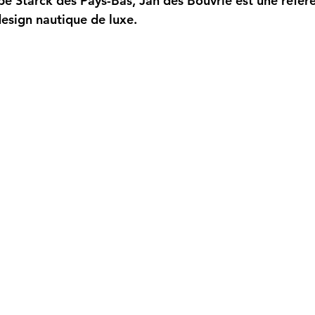
e Starck des Pays-Bas, Jan des Bouvrie est une référ
esign nautique de luxe.