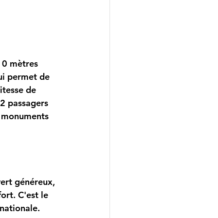
10 mètres 
ui permet de 
itesse de 
12 passagers 
es monuments 
vert généreux, 
ort. C'est le 
nationale.