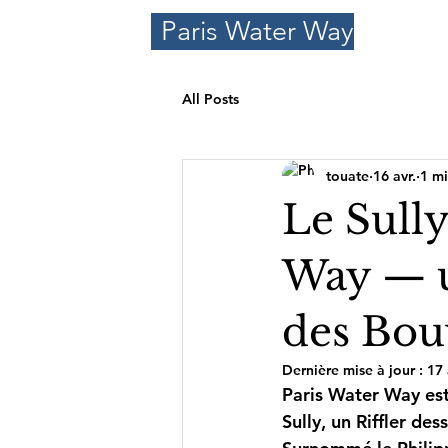
Paris Water Way
All Posts
touate
16 avr.
1 mi
Le Sully
Way — u
des Bou
Dernière mise à jour :
17 
Paris Water Way est 
Sully, un Riffler de