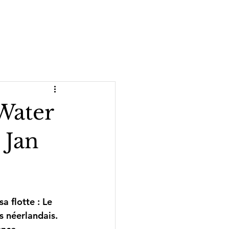
Contact
Blog
 Water
 Jan
a flotte : Le 
s néerlandais. 