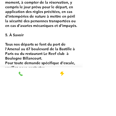
moment, à compter de la réservation, y
compris le jour prévu pour le départ, en
application des règles précitées, en cas
d’intempéries de nature à mettre en péril
la sécurité des personnes transportées ou
en cas d’avaries mécaniques et d’impayés.
5. À Savoir
Tous nos départs se font du port de
l'Arsenal au 67 boulevard de la Bastille à
Paris ou du restaurant Le Reef club à
Boulogne Billancourt.
Pour toute demande spécifique d’escale,
veuillez nous contacter.
Pour éviter tout retard, il est impératif que
les passagers se présentent au moins 15
min avant le départ.
Tout retard de la part des clients sera
décompté du temps de la croisière.
ParisWaterWay n’est en aucun cas
responsable de tout objet tombé dans
l’eau.
SHARYLOC, société par actions simplifiée